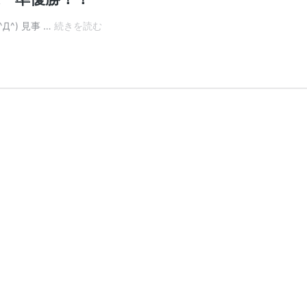
4
^) 見事 …
続きを読む
年
生
(43
期
生)
ハ
ト
マ
ー
ク
11
ブ
ロ
ッ
ク
予
選
準
優