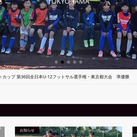
TOKYO TAMA
トマーク１１ブロック大会 準優勝
七夕CUP U-12
牧レジーナ招待 箱根仙石原CUP
カップ U-10,U-11
お知らせ
ントカップ 第36回全日本U-12フットサル選手権・東京都大会 準優勝