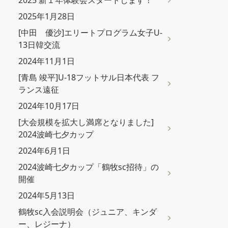
2025 新１年体験会スタートします！
2025年1月28日
[中田 優沙]エリートプログラム女子U-
13日韓交流
2024年11月1日
[青島 竣平]U-18フットサル日本代表 フ
ランス遠征
2024年10月17日
[大会規模を拡大し満席となりました]
2024波崎七夕カップ
2024年6月1日
2024波崎七夕カップ「鶴牧sc招待」の
開催
2024年5月13日
鶴牧sc入会説明会（ジュニア、キンダ
ー、レジーナ）