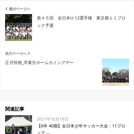
前のページへ
第４５回 全日本U-12選手権 東京都１１ブロ
ック予選
次のページへ
正月恒例_卒業生ホームカミングデー
関連記事
2021年10月18日
【6年 40期】全日本少年サッカー大会：11ブロ
ック ...