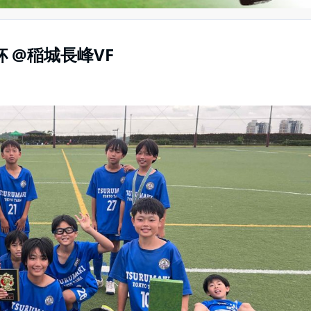
杯 @稲城長峰VF