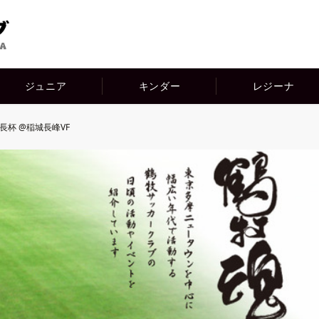
ジュニア
キンダー
レジーナ
会長杯 @稲城長峰VF