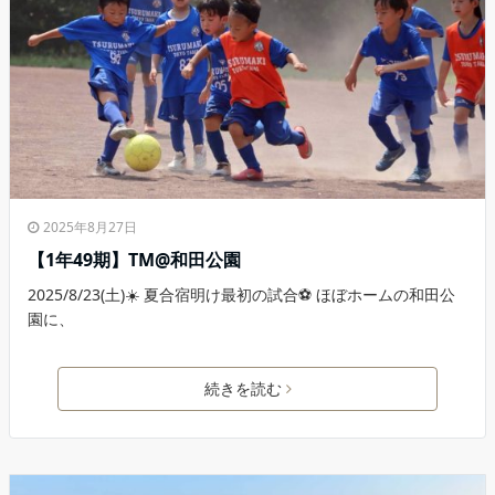
2025年8月27日
【1年49期】TM@和田公園
2025/8/23(土)☀️ 夏合宿明け最初の試合⚽️ ほぼホームの和田公
園に、
続きを読む