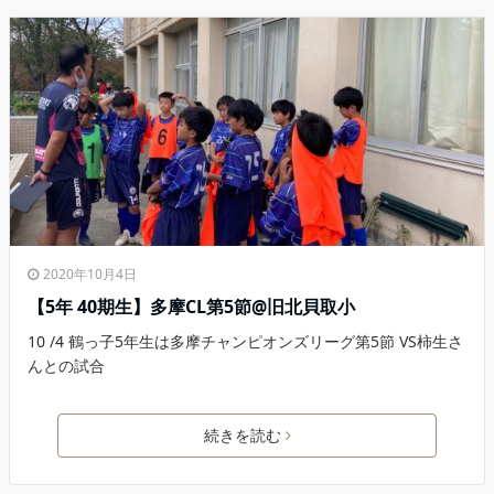
2020年10月4日
【5年 40期生】多摩CL第5節@旧北貝取小
10 /4 鶴っ子5年生は多摩チャンピオンズリーグ第5節 VS柿生さ
んとの試合
続きを読む