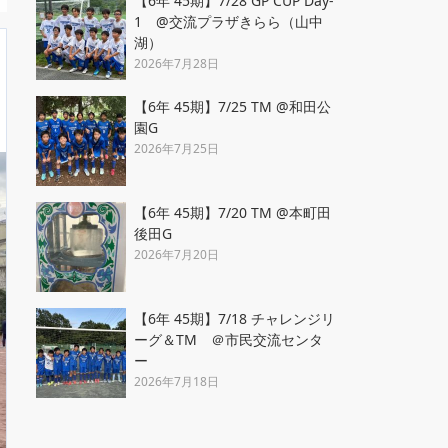
【6年 45期】7/28 GP CUP Day-
1 @交流プラザきらら（山中
湖）
2026年7月28日
【6年 45期】7/25 TM @和田公
園G
2026年7月25日
【6年 45期】7/20 TM @本町田
後田G
2026年7月20日
【6年 45期】7/18 チャレンジリ
ーグ＆TM ＠市民交流センタ
ー
2026年7月18日