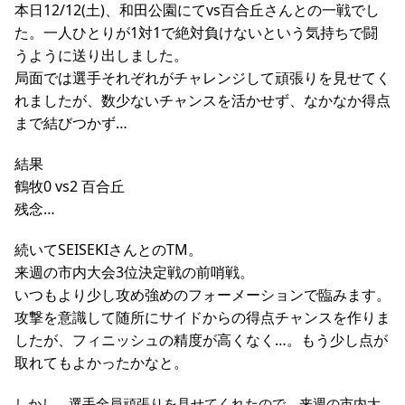
本日12/12(土)、和田公園にてvs百合丘さんとの一戦でし
た。一人ひとりが1対1で絶対負けないという気持ちで闘
うように送り出しました。
局面では選手それぞれがチャレンジして頑張りを見せてく
れましたが、数少ないチャンスを活かせず、なかなか得点
まで結びつかず…
結果
鶴牧0 vs2 百合丘
残念…
続いてSEISEKIさんとのTM。
来週の市内大会3位決定戦の前哨戦。
いつもより少し攻め強めのフォーメーションで臨みます。
攻撃を意識して随所にサイドからの得点チャンスを作りま
したが、フィニッシュの精度が高くなく…。もう少し点が
取れてもよかったかなと。
しかし、選手全員頑張りを見せてくれたので、
来週の市内大