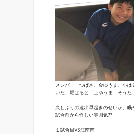
メンバー つばさ、金ゆうま、小は
いた、堀はると、上ゆうま、そうた
久しぶりの遠出早起きのせいか、眠
試合前から怪しい雰囲気??
１試合目VS江南南