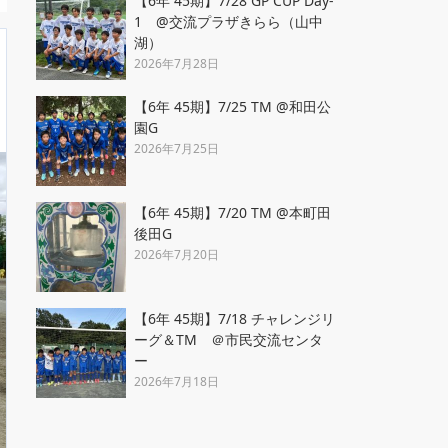
【6年 45期】7/28 GP CUP Day-
1 @交流プラザきらら（山中
湖）
2026年7月28日
【6年 45期】7/25 TM @和田公
園G
2026年7月25日
【6年 45期】7/20 TM @本町田
後田G
2026年7月20日
【6年 45期】7/18 チャレンジリ
ーグ＆TM ＠市民交流センタ
ー
2026年7月18日