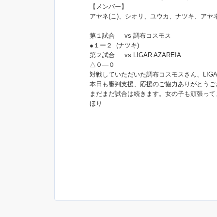
【メンバー】
アヤネ(こ)、シオリ、ユウカ、ナツキ、アヤネ
第１試合 vs 調布コスモス
●１ー２ (ナツキ)
第２試合 vs LIGAR AZAREIA
△０―０
対戦していただいた調布コスモスさん、LIGA
本日も審判支援、応援のご協力ありがとうご
まだまだ試合は続きます。女の子も頑張ってま
ほり