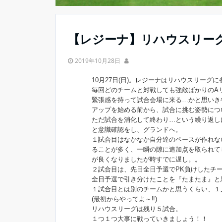
【レジーナ】リハウスリー
2019年10月28日
10月27日(日)。レジーナはリハウスリーグ
毎回どのチームと対戦しても強敵ばかりのA
緊張感を持って試合会場に来る…かと思いき
アップを始める前から、試合に挑む姿勢につ
ただ試合を消化して終わり…という繰り返し
と意識確認をし、グランドへ。
１試合目はなかなか自分達のペースが作れな
ることが多く、一瞬の隙に追加点を取られて
が良くなりましたが時すでに遅し。。
２試合目は、先日全日予選でPK負けしたチ
全日予選で引き分けたことを『たまたま』と
１試合目とは別のチームかと思うくらい、１
(最初からやってよ～‼️)
リハウスリーグは残り５試合。
１つ１つ大事に戦っていきましょう！！