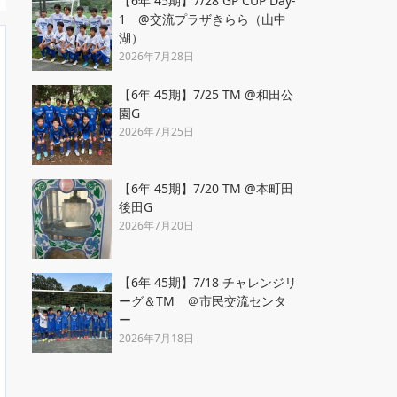
【6年 45期】7/28 GP CUP Day-
1 @交流プラザきらら（山中
湖）
2026年7月28日
【6年 45期】7/25 TM @和田公
園G
2026年7月25日
【6年 45期】7/20 TM @本町田
後田G
2026年7月20日
【6年 45期】7/18 チャレンジリ
ーグ＆TM ＠市民交流センタ
ー
2026年7月18日