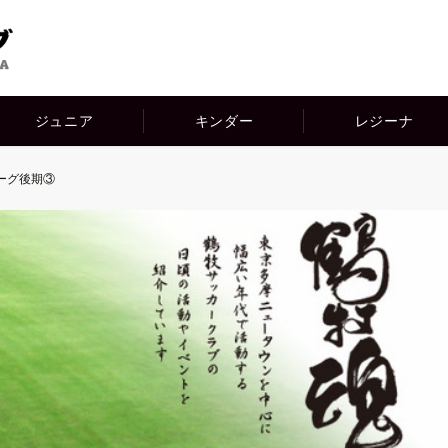
ジュニア
キンダー
レジーナ
ーグ後期③